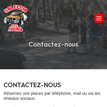
C
o
n
t
a
c
t
e
z
-
n
o
u
s
C
O
N
T
A
C
T
E
Z
-
N
O
U
S
Réservez vos places par téléphone, mail ou via les
réseaux sociaux.