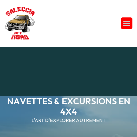
N
A
V
E
T
T
E
S
&
E
X
C
U
R
S
I
O
N
S
E
N
4
X
4
L'ART D'EXPLORER AUTREMENT