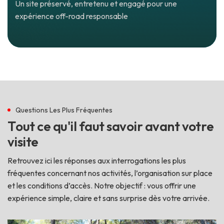
Un site préservé, entretenu et engagé pour une
expérience off-road responsable
Questions Les Plus Fréquentes
T
o
u
t
c
e
q
u
'
i
l
f
a
u
t
s
a
v
o
i
r
a
v
a
n
t
v
o
t
r
e
v
i
s
i
t
e
Retrouvez ici les réponses aux interrogations les plus
fréquentes concernant nos activités, l’organisation sur place
et les conditions d’accès. Notre objectif : vous offrir une
expérience simple, claire et sans surprise dès votre arrivée.