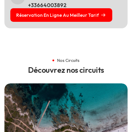
+33664003892
Réservation En Ligne Au Meilleur Tarif
Nos Circuits
D
é
c
o
u
v
r
e
z
n
o
s
c
i
r
c
u
i
t
s