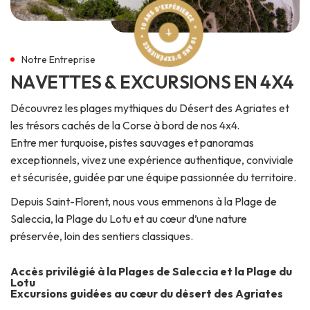
Notre Entreprise
N
A
V
E
T
T
E
S
&
E
X
C
U
R
S
I
O
N
S
E
N
4
X
4
Découvrez les plages mythiques du Désert des Agriates et
les trésors cachés de la Corse à bord de nos 4x4.
Entre mer turquoise, pistes sauvages et panoramas
exceptionnels, vivez une expérience authentique, conviviale
et sécurisée, guidée par une équipe passionnée du territoire.
Depuis Saint-Florent, nous vous emmenons à la Plage de
Saleccia, la Plage du Lotu et au cœur d’une nature
préservée, loin des sentiers classiques.
Accès privilégié à la Plages de Saleccia et la Plage du
Lotu
Excursions guidées au cœur du désert des Agriates